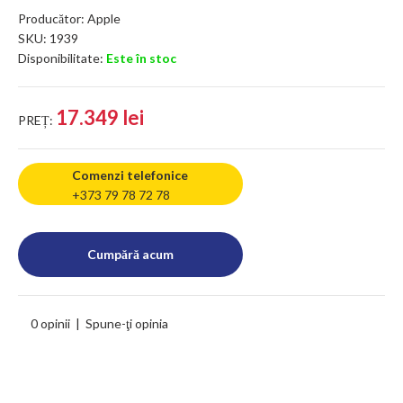
Producător:
Apple
SKU:
1939
Disponibilitate:
Este în stoc
17.349 lei
PREȚ:
Comenzi telefonice
+373 79 78 72 78
0 opinii
|
Spune-ţi opinia