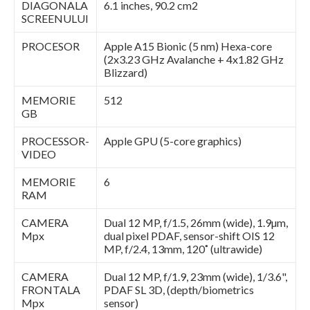
DIAGONALA
6.1 inches, 90.2 cm2
SCREENULUI
PROCESOR
Apple A15 Bionic (5 nm) Hexa-core
(2x3.23 GHz Avalanche + 4x1.82 GHz
Blizzard)
MEMORIE
512
GB
PROCESSOR-
Apple GPU (5-core graphics)
VIDEO
MEMORIE
6
RAM
CAMERA
Dual 12 MP, f/1.5, 26mm (wide), 1.9µm,
Mpx
dual pixel PDAF, sensor-shift OIS 12
MP, f/2.4, 13mm, 120˚ (ultrawide)
CAMERA
Dual 12 MP, f/1.9, 23mm (wide), 1/3.6",
FRONTALA
PDAF SL 3D, (depth/biometrics
Mpx
sensor)