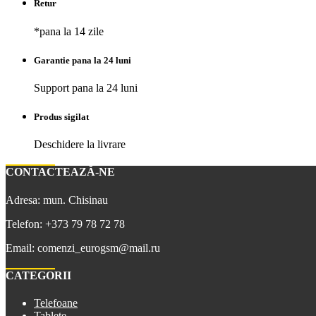
Retur
*pana la 14 zile
Garantie pana la 24 luni
Support pana la 24 luni
Produs sigilat
Deschidere la livrare
CONTACTEAZĂ-NE
Adresa: mun. Chisinau
Telefon: +373 79 78 72 78
Email: comenzi_eurogsm@mail.ru
CATEGORII
Telefoane
Tablete