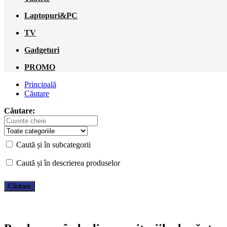
Laptopuri&PC
TV
Gadgeturi
PROMO
Principală
Căutare
Căutare:
Caută și în subcategorii
Caută și în descrierea produselor