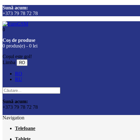
Sună acum:
+373 79 78 72 78
0
Coș de produse
0 produs(e) - 0 lei
Coșul este gol!
Limba
RO
RO
RU
Sună acum:
+373 79 78 72 78
Navigation
Telefoane
Tablete