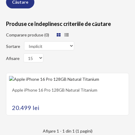
Produse ce îndeplinesc criteriile de căutare
Comparare produse (0)
Sortare
Afisare
Apple iPhone 16 Pro 128GB Natural Titanium
Apple iPhone 16 Pro 128GB Natural Titanium
iPhone 16 Pro este un smartphone de ultimă generație, lansat de
Apple. Vine cu un design elegant și ..
20.499 lei
Afişare 1 - 1 din 1 (1 pagini)
20.499 lei