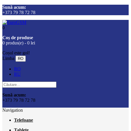
Sună acum:
+373 79 78 72 78
0
Coș de produse
0 produs(e) - 0 lei
Coșul este gol!
Limba
RO
RO
RU
Sună acum:
+373 79 78 72 78
Navigation
Telefoane
Tablete