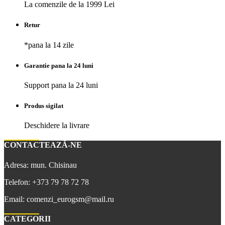
La comenzile de la 1999 Lei
Retur
*pana la 14 zile
Garantie pana la 24 luni
Support pana la 24 luni
Produs sigilat
Deschidere la livrare
CONTACTEAZĂ-NE
Adresa: mun. Chisinau
Telefon: +373 79 78 72 78
Email: comenzi_eurogsm@mail.ru
CATEGORII