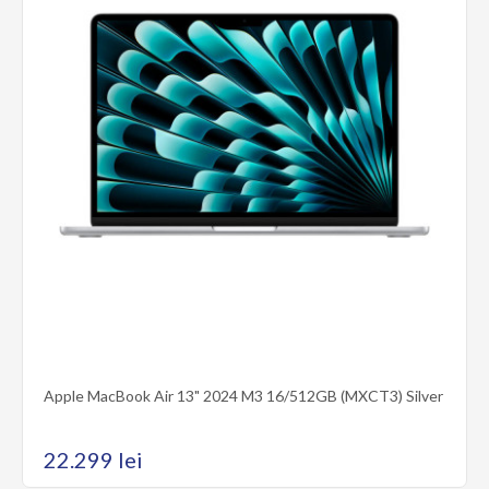
Apple MacBook Air 13" 2024 M3 16/512GB (MXCT3) Silver
Apple MacBook Air 13" 2024 M3 16/512GB (MXCR3) Space Grey
22.299 lei
Seria AppleMacBook Air 13Diagonala ecranului13.6Rezolutia
ecranului2560 x 1664Rata de reîmprospătare..