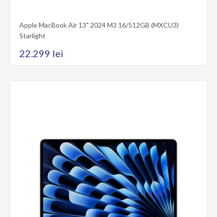
Apple MacBook Air 13" 2024 M3 16/512GB (MXCU3)
Starlight
22.299 lei
Apple MacBook Air 13" 2024 M3 16/512GB (MXCT3) Silver
Seria AppleMacBook Air 13Diagonala ecranului13.6Rezolutia
ecranului2560 x 1664Rata de reîmprospătare..
22.299 lei