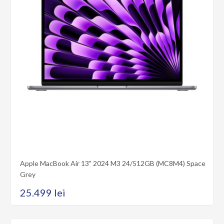
Apple MacBook Air 13" 2024 M3 16/512GB (MXCU3) Starlight
Seria AppleMacBook Air 13Diagonala ecranului13.6Rezolutia
ecranului2560 x 1664Rata de reîmprospătare..
22.299 lei
Apple MacBook Air 13" 2024 M3 24/512GB (MC8M4) Space
Grey
Cumpără acum
25.499 lei
Adaugă la comparare
Add to wishlist