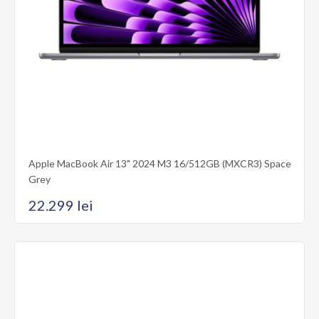
Apple MacBook Air 13" 2024 M3 16/256GB (MC8K4) Midnight
Apple MacBook Air 13" 2024 cu procesor M3, 16GB RAM și SSD
de 256GB este un laptop subțire, ușor și ..
20.299 lei
Apple MacBook Air 13" 2024 M3 16/512GB (MXCR3) Space
Cumpără acum
Grey
22.299 lei
Adaugă la comparare
Add to wishlist