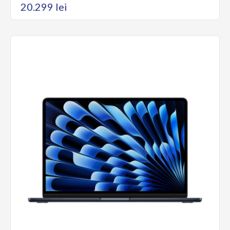
20.299 lei
Apple MacBook Air 13" 2024 M3 16/256GB (MC8H4) Silver
Apple MacBook Air 13" 2024 cu procesor M3, 16GB RAM și SSD
de 256GB este un laptop subțire, ușor și ..
20.299 lei
Cumpără acum
Adaugă la comparare
Add to wishlist