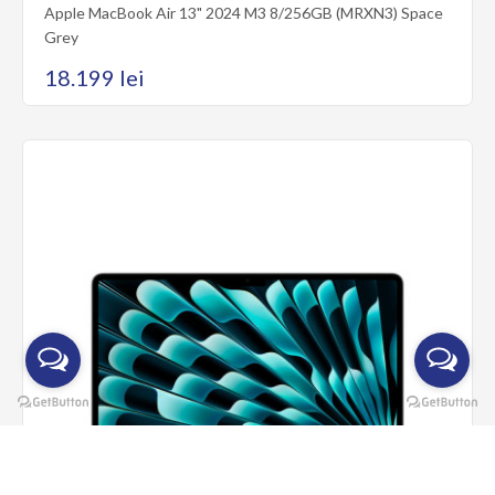
Apple MacBook Air 13" 2024 M3 8/256GB (MRXN3) Space
Grey
Apple MacBook Air 13" 2024 M3 16/512GB (MXCV3) Midnight
18.199 lei
Seria AppleMacBook Air 13Diagonala ecranului13.6Rezolutia
ecranului2560 x 1664Rata de reîmprospătare..
22.299 lei
Cumpără acum
Adaugă la comparare
Add to wishlist