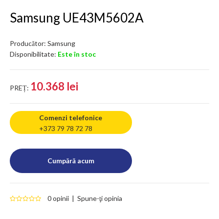
Samsung UE43M5602A
Producător:
Samsung
Disponibilitate:
Este în stoc
10.368 lei
PREȚ:
Comenzi telefonice
+373 79 78 72 78
0 opinii
|
Spune-ţi opinia