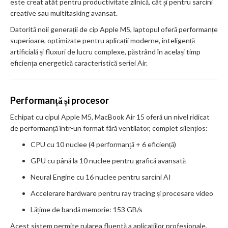
este creat atât pentru productivitate zilnică, cât și pentru sarcini
creative sau multitasking avansat.
Datorită noii generații de cip Apple M5, laptopul oferă performanțe
superioare, optimizate pentru aplicații moderne, inteligență
artificială și fluxuri de lucru complexe, păstrând în același timp
eficiența energetică caracteristică seriei Air.
Performanță și procesor
Echipat cu cipul Apple M5, MacBook Air 15 oferă un nivel ridicat
de performanță într-un format fără ventilator, complet silențios:
CPU cu 10 nuclee (4 performanță + 6 eficiență)
GPU cu până la 10 nuclee pentru grafică avansată
Neural Engine cu 16 nuclee pentru sarcini AI
Accelerare hardware pentru ray tracing și procesare video
Lățime de bandă memorie: 153 GB/s
Acest sistem permite rularea fluentă a aplicațiilor profesionale,