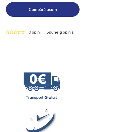
0 opinii
|
Spune-ţi opinia