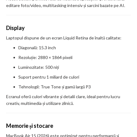
editare foto/video, multitasking intensiv și sarcini bazate pe AI.
Display
Laptopul dispune de un ecran Liquid Retina de înaltă calitate:
Diagonală: 15.3 inch
Rezoluție: 2880 × 1864 pixeli
Luminozitate: 500 niți
Suport pentru 1 miliard de culori
Tehnologii: True Tone și gamă largă P3
Ecranul oferă culori vibrante și detalii clare, ideal pentru lucru
creativ, multimedia și utilizare zilnică.
Memorie și stocare
MacBook Air 15 (2026) este optimizat pentru performanță și