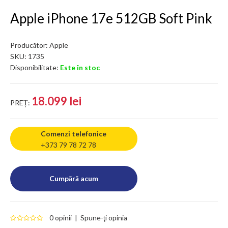
Apple iPhone 17e 512GB Soft Pink
Producător:
Apple
SKU:
1735
Disponibilitate:
Este în stoc
18.099 lei
PREȚ:
Comenzi telefonice
+373 79 78 72 78
0 opinii
|
Spune-ţi opinia