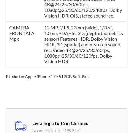
4K@24/25/30/60fps,
1080p@25/30/60/120/240fps, Dolby
Vision HDR, OIS, stereo sound rec.
CAMERA
12 MP, f/1.9, 23mm (wide), 1/3.6",
FRONTALA
1.0µm, PDAF SL 3D, (depth/biometrics
Mpx
sensor) Features HDR, Dolby Vision
HDR, 3D (spatial) audio, stereo sound
rec. Video 4K@24/25/30/60fps,
1080p@25/30/60/120fps, Dolby
Vision HDR
Etichete:
Apple iPhone 17e 512GB Soft Pink
Livrare gratuită în Chisinau
La comenzile de la 1999 Lei