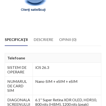
SPECIFICAŢII
DESCRIERE
OPINII (0)
Telefoane
SISTEM DE
iOS 26.3
OPERARE
NUMARUL
Nano-SIM + eSIM + eSIM
DE CARD
SIM
DIAGONALA
6.1'' Super Retina XDR OLED, HDR10,
SCREENULUI
800 nits (HBM), 1200 nits (peak)