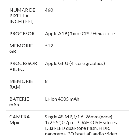
NUMAR DE
460
PIXEL LA
INCH (PPI)
PROCESOR
Apple A19 (3 nm) CPU Hexa-core
MEMORIE
512
GB
PROCESSOR-
Apple GPU (4-core graphics)
VIDEO
MEMORIE
8
RAM
BATERIE
Li-Ion 4005 mAh
mAh
CAMERA
Single 48 MP, f/1.6, 26mm (wide),
Mpx
1/2.55", 0.7µm, PDAF, OIS Features
Dual-LED dual-tone flash, HDR,
panorama, 3D (spatial) audio Video