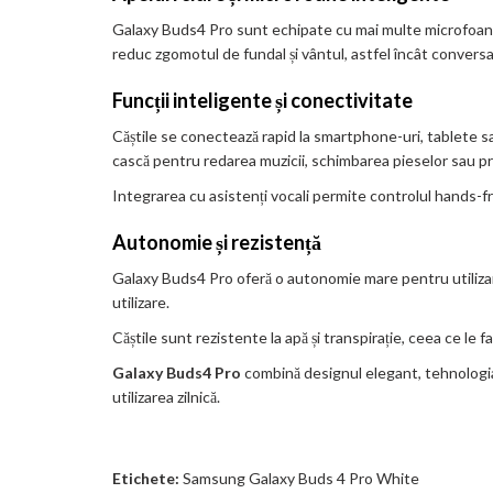
Galaxy Buds4 Pro sunt echipate cu mai multe microfoane și
reduc zgomotul de fundal și vântul, astfel încât conversați
Funcții inteligente și conectivitate
Căștile se conectează rapid la smartphone-uri, tablete s
cască pentru redarea muzicii, schimbarea pieselor sau pre
Integrarea cu asistenți vocali permite controlul hands-fr
Autonomie și rezistență
Galaxy Buds4 Pro oferă o autonomie mare pentru utilizare
utilizare.
Căștile sunt rezistente la apă și transpirație, ceea ce le f
Galaxy Buds4 Pro
combină designul elegant, tehnologia a
utilizarea zilnică.
Etichete:
Samsung Galaxy Buds 4 Pro White