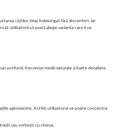
tarea căștilor timp îndelungat fără disconfort, iar
ât utilizatorii să poată alege varianta care li se
s profund, frecvențe medii naturale și înalte detaliate,
țiile aglomerate. Astfel, utilizatorul se poate concentra
tradă sau vorbești cu cineva.