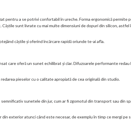
at pentru a se potrivi confortabil în ureche. Forma ergonomică permite pur
ăștile sunt livrate cu mai multe dimensiuni de dopuri din silicon, astfel înc
ejând căștile și oferind încărcare rapidă oriunde te-ai afla.
t care oferă un sunet echilibrat și clar. Difuzoarele performante redau ba
 redarea pieselor cu o calitate apropiată de cea originală din studio.
emnificativ sunetele din jur, cum ar fi zgomotul din transport sau din spa
 din exterior atunci când este necesar, de exemplu în timp ce mergi pe s