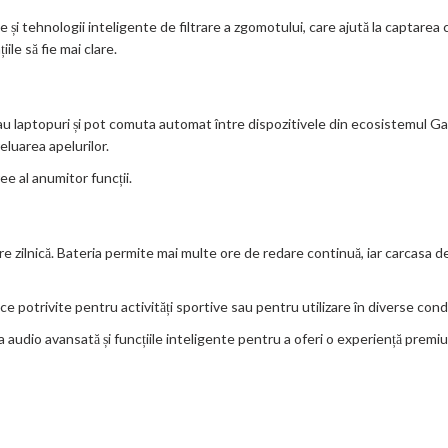
 tehnologii inteligente de filtrare a zgomotului, care ajută la captarea cl
ile să fie mai clare.
au laptopuri și pot comuta automat între dispozitivele din ecosistemul Ga
luarea apelurilor.
ee al anumitor funcții.
 zilnică. Bateria permite mai multe ore de redare continuă, iar carcasa de
ace potrivite pentru activități sportive sau pentru utilizare în diverse condiț
udio avansată și funcțiile inteligente pentru a oferi o experiență premium