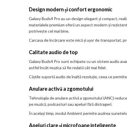
Design modern și confort ergonomic
Galaxy Buds4 Pro au un design elegant și compact, realiz
materialele premium oferă un aspect modern și rezistent. C
potrivește cel mai bine.
Carcasa de încărcare este mică și ușor de transportat, prot
Calitate audio de top
Galaxy Buds4 Pro sunt echipate cu un sistem audio avansa
astfel încât muzica să fie redată cât mai fidel.
Căștile suportă audio de înaltă rezoluție, ceea ce permite
Anulare activă a zgomotului
Tehnologia de anulare activă a zgomotului (ANC) reduce s
pe muzică, podcasturi sau apeluri fără distrageri.
În același timp, modul Ambient permite auzirea sunetelor
Apeluri clare și microfoane inteligente