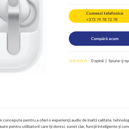
Comenzi telefonice
+373 79 78 72 78
0 opinii
|
Spune-ţi op
concepute pentru a oferi o experiență audio de înaltă calitate, tehnologie 
ate pentru utilizatorii care își doresc sunet clar, funcții inteligente și c