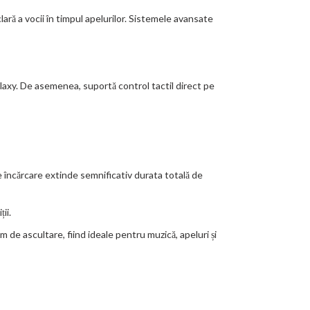
ară a vocii în timpul apelurilor. Sistemele avansate
laxy. De asemenea, suportă control tactil direct pe
 încărcare extinde semnificativ durata totală de
ii.
 de ascultare, fiind ideale pentru muzică, apeluri și