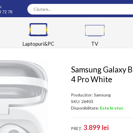
:
8 72 78
Laptopuri&PC
TV
Samsung Galaxy B
4 Pro White
Producător:
Samsung
SKU:
26403
Disponibilitate:
Este în stoc
3.899 lei
PREȚ: