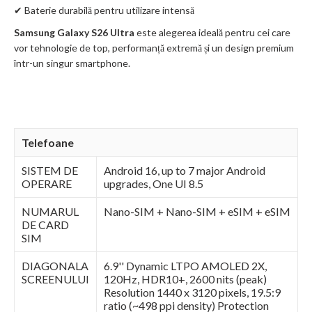
✔ Baterie durabilă pentru utilizare intensă
Samsung Galaxy S26 Ultra
este alegerea ideală pentru cei care
vor tehnologie de top, performanță extremă și un design premium
într-un singur smartphone.
Telefoane
SISTEM DE
Android 16, up to 7 major Android
OPERARE
upgrades, One UI 8.5
NUMARUL
Nano-SIM + Nano-SIM + eSIM + eSIM
DE CARD
SIM
DIAGONALA
6.9'' Dynamic LTPO AMOLED 2X,
SCREENULUI
120Hz, HDR10+, 2600 nits (peak)
Resolution 1440 x 3120 pixels, 19.5:9
ratio (~498 ppi density) Protection