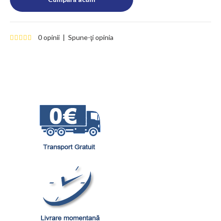
0 opinii
|
Spune-ţi opinia