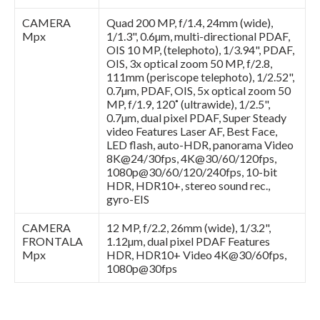
CAMERA
Quad 200 MP, f/1.4, 24mm (wide),
Mpx
1/1.3", 0.6µm, multi-directional PDAF,
OIS 10 MP, (telephoto), 1/3.94", PDAF,
OIS, 3x optical zoom 50 MP, f/2.8,
111mm (periscope telephoto), 1/2.52",
0.7µm, PDAF, OIS, 5x optical zoom 50
MP, f/1.9, 120˚ (ultrawide), 1/2.5",
0.7µm, dual pixel PDAF, Super Steady
video Features Laser AF, Best Face,
LED flash, auto-HDR, panorama Video
8K@24/30fps, 4K@30/60/120fps,
1080p@30/60/120/240fps, 10-bit
HDR, HDR10+, stereo sound rec.,
gyro-EIS
CAMERA
12 MP, f/2.2, 26mm (wide), 1/3.2",
FRONTALA
1.12µm, dual pixel PDAF Features
Mpx
HDR, HDR10+ Video 4K@30/60fps,
1080p@30fps