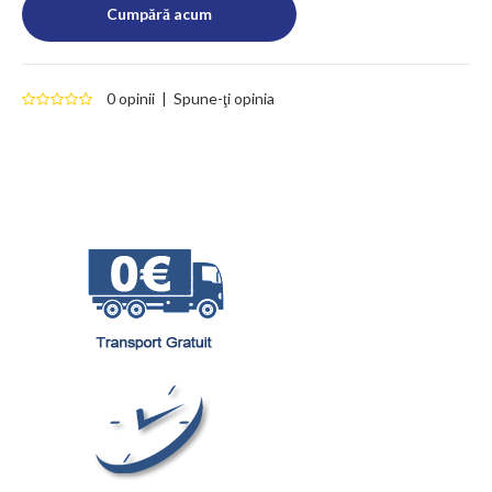
0 opinii
|
Spune-ţi opinia