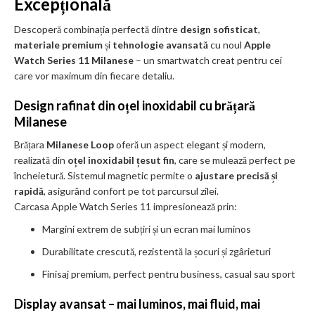
Excepțională
Descoperă combinația perfectă dintre
design sofisticat
,
materiale premium
și
tehnologie avansată
cu noul
Apple
Watch Series 11 Milanese
– un smartwatch creat pentru cei
care vor maximum din fiecare detaliu.
Design rafinat din oțel inoxidabil cu brățară
Milanese
Brățara
Milanese Loop
oferă un aspect elegant și modern,
realizată din
oțel inoxidabil țesut fin
, care se mulează perfect pe
încheietură. Sistemul magnetic permite o
ajustare precisă și
rapidă
, asigurând confort pe tot parcursul zilei.
Carcasa Apple Watch Series 11 impresionează prin:
Margini extrem de subțiri și un ecran mai luminos
Durabilitate crescută, rezistentă la șocuri și zgârieturi
Finisaj premium, perfect pentru business, casual sau sport
Display avansat – mai luminos, mai fluid, mai