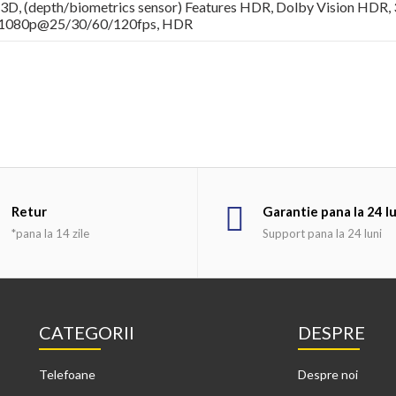
L 3D, (depth/biometrics sensor) Features HDR, Dolby Vision HDR, 3
 1080p@25/30/60/120fps, HDR
Retur
Garantie pana la 24 l
*pana la 14 zile
Support pana la 24 luni
CATEGORII
DESPRE
Telefoane
Despre noi