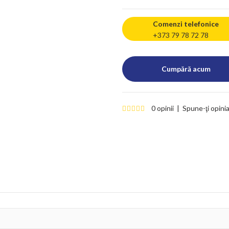
Comenzi telefonice
+373 79 78 72 78
0 opinii
|
Spune-ţi opini