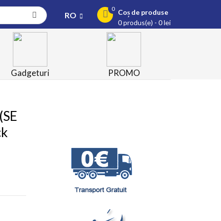
0
Coș de produse
RO
0 produs(e) - 0 lei
Gadgeturi
PROMO
(SE
ck