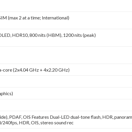
M (max 2 at a time; International)
OLED, HDR10, 800 nits (HBM), 1200 nits (peak)
a-core (2x4.04 GHz + 4x2.20 GHz)
phics)
ide), PDAF, OIS Features Dual-LED dual-tone flash, HDR, panora
40fps, HDR, OIS, stereo sound rec