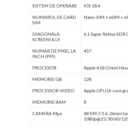
SISTEM DE OPERARE
iOS 18.4
NUMARUL DE CARD
Nano-SIM + eSIM + eSI
SIM
DIAGONALA
6.1 Super Retina XDR 
SCREENULUI
NUMAR DE PIXEL LA
457
INCH (PPI)
PROCESOR
Apple A18 (3 nm) Hex
MEMORIE GB
128
PROCESSOR-VIDEO
Apple GPU (4-core gra
MEMORIE RAM
8
CAMERA Mpx
48 MP, f/1.6, 26mm (w
1080p@25/30/60/120/2