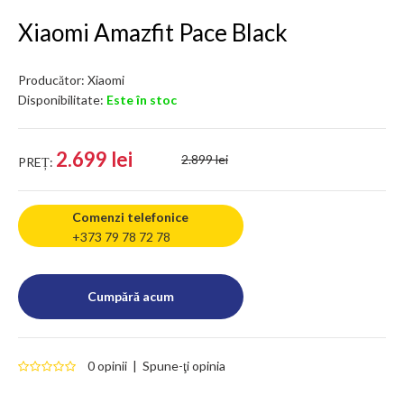
Xiaomi Amazfit Pace Black
Producător:
Xiaomi
Disponibilitate:
Este în stoc
2.699 lei
2.899 lei
PREȚ:
Comenzi telefonice
+373 79 78 72 78
0 opinii
|
Spune-ţi opinia