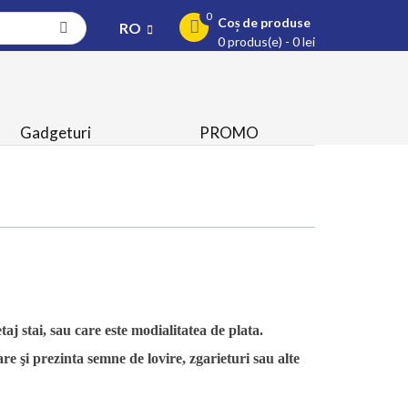
0
Coș de produse
RO
0 produs(e) - 0 lei
Gadgeturi
PROMO
aj stai, sau care este modialitatea de plata.
re şi prezinta semne de lovire, zgarieturi sau alte