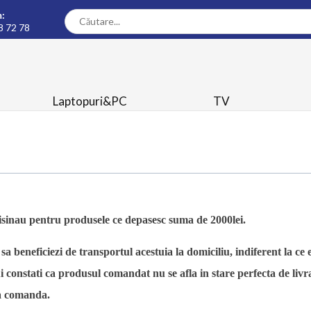
:
8 72 78
Laptopuri&PC
TV
isinau
pentru produsele ce depasesc suma de 2000lei
.
beneficiezi de transportul acestuia la domiciliu, indiferent la ce et
 constati ca produsul comandat nu se afla in stare perfecta de livra
za comanda.