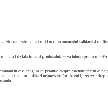
achiziționat este de maxim 24 ore din momentul validării și confirm
 un defect de fabricatie al produsului, se va inlocui produsul defect
e valabil in cazul pagubelor produse asupra coletului/marfii dupa p
sau in urma unei utilizari nepotrivite, furnizorul iși rezerva drept
cestuia